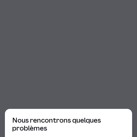
Début du dialogue
Nous rencontrons quelques
problèmes